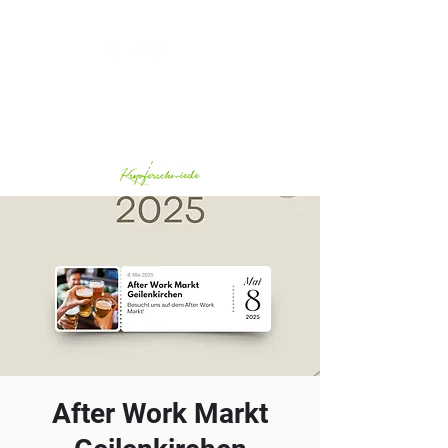
Whatsapp:
0172-5825423
After Work Markt