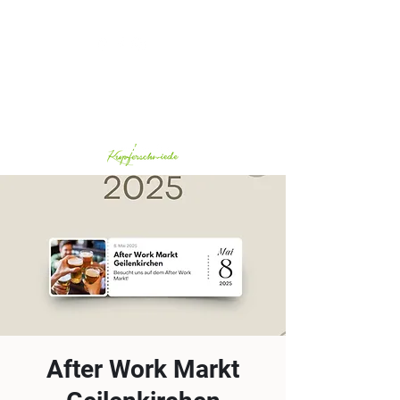
Whatsapp:
0172-5825423
After Work Markt